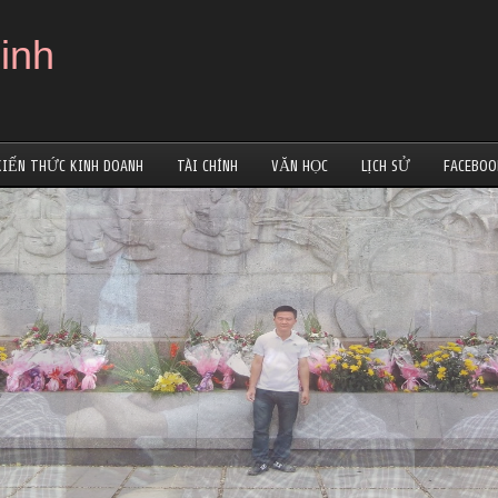
inh
KIẾN THỨC KINH DOANH
TÀI CHÍNH
VĂN HỌC
LỊCH SỬ
FACEBOO
nguyendinhbinh.com !