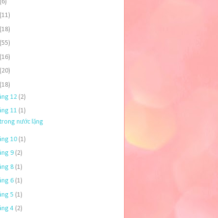
(6)
(11)
(18)
(55)
(16)
(20)
(18)
áng 12
(2)
áng 11
(1)
trong nước lặng
áng 10
(1)
áng 9
(2)
áng 8
(1)
áng 6
(1)
áng 5
(1)
áng 4
(2)