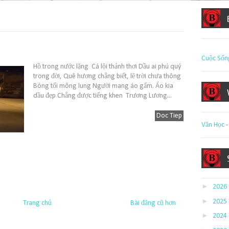
Cuộc Sốn
Hồ trong nước lặng Cá lội thảnh thơi Dầu ai phú quý
trong đời, Quê hương chẳng biết, lẽ trời chưa thông
Bóng tối mông lung Người mang áo gấm. Áo kia
dầu đẹp Chẳng được tiếng khen Trương Lương...
Doc Tiep
Văn Học
►
2026
►
2025
Trang chủ
Bài đăng cũ hơn
►
2024