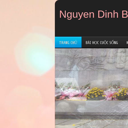
Nguyen Dinh B
TRANG CHỦ
BÀI HỌC CUỘC SỐNG
Nguyen Binh
Chào mừng các bạn đã đến thăm www.