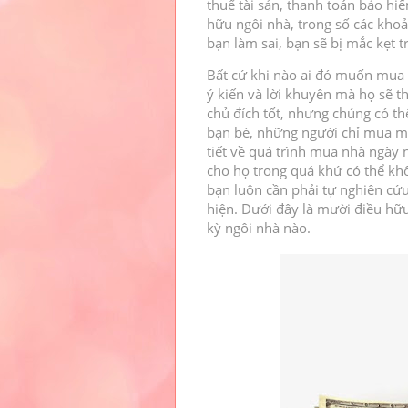
thuế tài sản, thanh toán bảo hi
hữu ngôi nhà, trong số các kho
bạn làm sai, bạn sẽ bị mắc kẹt t
Bất cứ khi nào ai đó muốn mua n
ý kiến ​​và lời khuyên mà họ sẽ 
chủ đích tốt, nhưng chúng có th
bạn bè, những người chỉ mua một
tiết về quá trình mua nhà ngày 
cho họ trong quá khứ có thể kh
bạn luôn cần phải tự nghiên cứu
hiện.
Dưới đây là mười điều hữu
kỳ ngôi nhà nào.