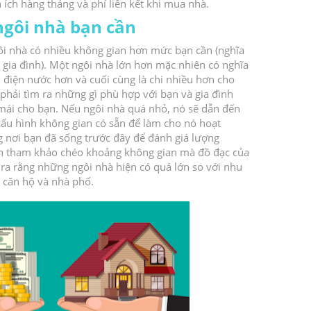
n ích hàng tháng và phí liên kết khi mua nhà.
ngôi nhà bạn cần
i nhà có nhiều không gian hơn mức bạn cần (nghĩa
 gia đình).
Một ngôi nhà lớn hơn mặc nhiên có nghĩa
n điện nước hơn và cuối cùng là chi nhiều hơn cho
phải tìm ra những gì phù hợp với bạn và gia đình
 mái cho bạn.
Nếu ngôi nhà quá nhỏ, nó sẽ dẫn đến
 cấu hình không gian có sẵn để làm cho nó hoạt
 nơi bạn đã sống trước đây để đánh giá lượng
ch tham khảo chéo khoảng không gian mà đồ đạc của
ra rằng những ngôi nhà hiện có quá lớn so với nhu
 căn hộ và nhà phố.