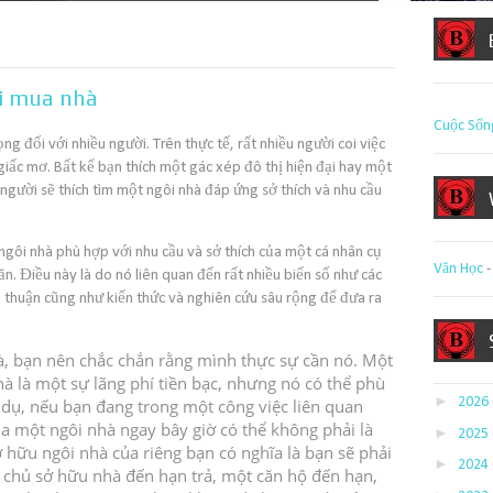
hi mua nhà
Cuộc Sốn
ọng đối với nhiều người.
Trên thực tế, rất nhiều người coi việc
giấc mơ.
Bất kể bạn thích một gác xép đô thị hiện đại hay một
 người sẽ thích tìm một ngôi nhà đáp ứng sở thích và nhu cầu
ngôi nhà phù hợp với nhu cầu và sở thích của một cá nhân cụ
Văn Học
hăn.
Điều này là do nó liên quan đến rất nhiều biến số như các
a thuận cũng như kiến ​​thức và nghiên cứu sâu rộng để đưa ra
à, bạn nên chắc chắn rằng mình thực sự cần nó.
Một
nhà là một sự lãng phí tiền bạc, nhưng nó có thể phù
►
2026
 dụ, nếu bạn đang trong một công việc liên quan
a một ngôi nhà ngay bây giờ có thể không phải là
►
2025
ở hữu ngôi nhà của riêng bạn có nghĩa là bạn sẽ phải
►
2024
i chủ sở hữu nhà đến hạn trả, một căn hộ đến hạn,