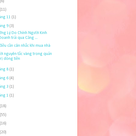
(6)
(11)
áng 11
(1)
áng 9
(3)
ng Lý Do Chính Người Kinh
Doanh trải qua Căng ...
điều cần cân nhắc khi mua nhà
i nguyên tắc vàng trong quản
trị dòng tiền
áng 8
(1)
áng 6
(4)
áng 3
(1)
áng 1
(1)
(18)
(55)
(16)
(20)