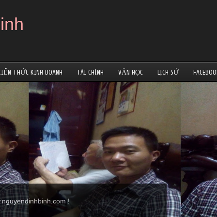
inh
KIẾN THỨC KINH DOANH
TÀI CHÍNH
VĂN HỌC
LỊCH SỬ
FACEBOO
nguyendinhbinh.com !