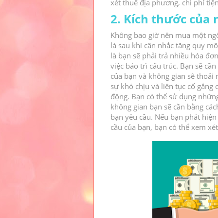
xét thuế địa phương, chi phí tiệ
2. Kích thước của 
Không bao giờ nên mua một ngô
là sau khi cân nhắc tăng quy mô
là bạn sẽ phải trả nhiều hóa đơ
việc bảo trì cấu trúc.
Bạn sẽ cần 
của bạn và không gian sẽ thoải
sự khó chịu và liên tục cố gắng
động.
Bạn có thể sử dụng những
không gian bạn sẽ cần bằng cá
bạn yêu cầu.
Nếu bạn phát hiện 
cầu của bạn, bạn có thể xem xét