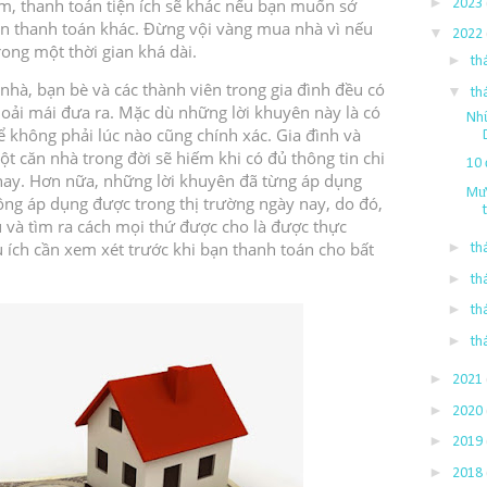
►
ểm, thanh toán tiện ích sẽ khác nếu bạn muốn sở
2023
ản thanh toán khác.
Đừng vội vàng mua nhà vì nếu
▼
2022
rong một thời gian khá dài.
►
th
hà, bạn bè và các thành viên trong gia đình đều có
▼
th
thoải mái đưa ra.
Mặc dù những lời khuyên này là có
Nhữ
ể không phải lúc nào cũng chính xác.
Gia đình và
 căn nhà trong đời sẽ hiếm khi có đủ thông tin chi
10 
nay.
Hơn nữa, những lời khuyên đã từng áp dụng
Mườ
ông áp dụng được trong thị trường ngày nay, do đó,
 và tìm ra cách mọi thứ được cho là được thực
 ích cần xem xét trước khi bạn thanh toán cho bất
►
th
►
th
►
th
►
th
►
2021
►
2020
►
2019
►
2018