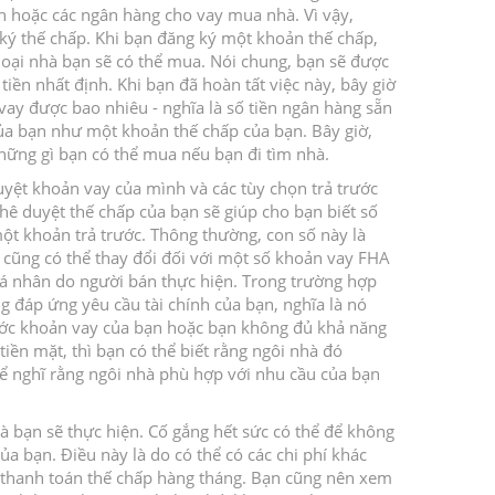
ạn hoặc các ngân hàng cho vay mua nhà.
Vì vậy,
 ký thế chấp.
Khi bạn đăng ký một khoản thế chấp,
 loại nhà bạn sẽ có thể mua.
Nói chung, bạn sẽ được
tiền nhất định.
Khi bạn đã hoàn tất việc này, bây giờ
vay được bao nhiêu - nghĩa là
số tiền ngân hàng sẵn
của bạn như một khoản thế chấp của bạn.
Bây giờ,
hững gì bạn có thể mua nếu bạn đi tìm nhà.
yệt khoản vay của mình và các tùy chọn trả trước
hê duyệt thế chấp của bạn sẽ giúp cho bạn biết số
ột khoản trả trước.
Thông thường, con số này là
ũng có thể thay đổi đối với một số khoản vay FHA
cá nhân do người bán thực hiện.
Trong trường hợp
 đáp ứng yêu cầu tài chính của bạn, nghĩa là nó
ước khoản vay của bạn hoặc bạn không đủ khả năng
iền mặt, thì bạn có thể biết rằng ngôi nhà đó
hể nghĩ rằng ngôi nhà phù hợp với nhu cầu của bạn
à bạn sẽ thực hiện.
Cố gắng hết sức có thể để không
của bạn.
Điều này là do có thể có các chi phí khác
thanh toán thế chấp hàng tháng.
Bạn cũng nên xem