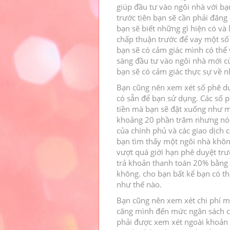
giúp đầu tư vào ngôi nhà với b
trước tiên bạn sẽ cần phải đăng
bạn sẽ biết những gì hiện có và
chấp thuận trước để vay một số 
bạn sẽ có cảm giác mình có thể 
sàng đầu tư vào ngôi nhà mới 
bạn sẽ có cảm giác thực sự về n
Bạn cũng nên xem xét số phê du
có sẵn để bạn sử dụng.
Các số p
tiền mà bạn sẽ đặt xuống như m
khoảng 20 phần trăm nhưng nó c
của chính phủ và các giao dịch 
bạn tìm thấy một ngôi nhà không
vượt quá giới hạn phê duyệt tr
trả khoản thanh toán 20% bằng t
không. cho bạn bất kể bạn có t
như thế nào.
Bạn cũng nên xem xét chi phí m
căng mình đến mức ngân sách 
phải được xem xét ngoài khoản 