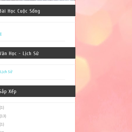
Bài Học Cuộc Sống
g
Văn Học - Lịch Sử
-
Lịch Sử
Sắp Xếp
(1)
(13)
(1)