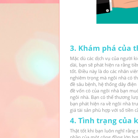
3. Khám phá của t
Mặc dù các dịch vụ của người ki
dài, bạn sẽ phát hiện ra rằng tiề
tốt.
Điều này là do các nhân viê
nghiêm trọng mà ngôi nhà có th
đề sâu bệnh, hệ thống dây điện 
đề vốn có của ngôi nhà bạn muố
ngôi nhà.
Bạn có thể thương lượ
bạn phát hiện ra về ngôi nhà tr
giá tài sản phù hợp với số tiền 
4. Tình trạng của 
Thật tốt khi bạn luôn nghĩ rằng 
phần của một cộng đồng lớn hơ