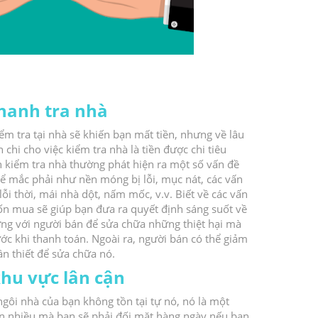
hanh tra nhà
ểm tra tại nhà sẽ khiến bạn mất tiền, nhưng về lâu
n chi cho việc kiểm tra nhà là tiền được chi tiêu
n kiểm tra nhà thường phát hiện ra một số vấn đề
ể mắc phải như nền móng bị lỗi, mục nát, các vấn
lỗi thời, mái nhà dột, nấm mốc, v.v.
Biết về các vấn
n mua sẽ giúp bạn đưa ra quyết định sáng suốt về
ng với người bán để sửa chữa những thiệt hại mà
ước khi thanh toán.
Ngoài ra, người bán có thể giảm
cần thiết để sửa chữa nó.
khu vực lân cận
ngôi nhà của bạn không tồn tại tự nó, nó là một
n nhiều mà bạn sẽ phải đối mặt hàng ngày nếu bạn