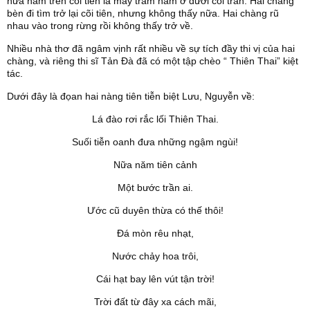
nữa năm trên cõi tiên là mấy trăm năm ở dưới cõi trần. Hai chàng
bèn đi tìm trở lại cõi tiên, nhưng không thấy nữa. Hai chàng rũ
nhau vào trong rừng rồi không thấy trở về.
Nhiều nhà thơ đã ngâm vịnh rất nhiều về sự tích đầy thi vị của hai
chàng, và riêng thi sĩ Tản Đà đã có một tập chèo “ Thiên Thai” kiệt
tác.
Dưới đây là đọan hai nàng tiên tiễn biệt Lưu, Nguyễn về:
Lá đào rơi rắc lối Thiên Thai.
Suối tiễn oanh đưa những ngậm ngùi!
Nữa năm tiên cảnh
Một bước trần ai.
Ước cũ duyên thừa có thế thôi!
Đá mòn rêu nhạt,
Nước chảy hoa trôi,
Cái hạt bay lên vút tận trời!
Trời đất từ đây xa cách mãi,