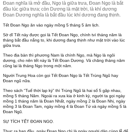
Đoan nghĩa là mở đầu, Ngọ là giữa trưa, Đoan Ngọ là bắt
đầu lúc giữa trưa; còn Dương là mặt trời, là khí dương
Đoan Dương nghĩa là bắt đầu lúc khí dương đang thịnh.
Tết Đoan Ngọ ăn vào ngày mồng 5 tháng 5 âm lịch.
Sở dĩ Tết này được gọi là Tết Đoan Ngọ, chính tvì tháng năm là
tháng bắt đầu nắng to, khi dương đang thịnh như mặt trời vào lúc
giữa trưa.
Theo địa bàn thì phương Nam là chính Ngọ, mà Ngọ là ngôi
dương, cho nên tết này là Tết Đoan Dương. Vả chăng tháng năm
cũng lại là tháng Ngọ trong một năm.
Người Trung Hoa còn gọi Tết Đoan Ngọ là Tết Trùng Ngũ hay
Đoan ngũ nữa.
Theo sách “Tuế thời lạp ký” thì Trùng Ngũ là hai số 5 gặp nhau,
mồng 5 tháng Năm. Ngoài ra xưa kia ở kinh kỳ, người ta gọi ngày
mồng 1 tháng năm là Đoan Nhất, ngày mồng 2 là Đoan Nhị, ngày
mồng 3 là Đoan Tam, ngày mồng 4 là Đoan Tứ và ngày mồng 5 là
Đoan Ngũ.
SỰ TÍCH TẾT ĐOAN NGỌ.
Thực ra ban đầu, ngày Đoan Ngọ chì là ngày người dân cúng lễ để