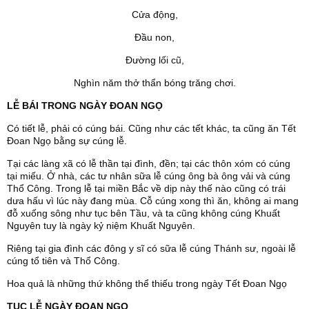
Cửa động,
Đầu non,
Đường lối cũ,
Nghìn năm thở thẩn bóng trăng chơi.
LỄ BÁI TRONG NGÀY ĐOAN NGỌ
Có tiết lễ, phải có cúng bái. Cũng như các tết khác, ta cũng ăn Tết
Đoan Ngọ bằng sự cúng lễ.
Tại các làng xã có lễ thần tại đình, đền; tại các thôn xóm có cúng
tại miếu. Ở nhà, các tư nhân sữa lễ cúng ông bà ông vải và cúng
Thổ Công. Trong lễ tại miền Bắc về dịp này thế nào cũng có trái
dưa hấu vì lúc này đang mùa. Cỗ cúng xong thì ăn, không ai mang
đỗ xuống sông như tục bên Tầu, và ta cũng không cúng Khuất
Nguyên tuy là ngày kỷ niệm Khuất Nguyên.
Riêng tại gia đình các đông y sĩ có sữa lễ cúng Thánh sư, ngoài lễ
cúng tổ tiên và Thổ Công.
Hoa quả là những thứ không thể thiếu trong ngày Tết Đoan Ngọ
TỤC LỄ NGÀY ĐOAN NGỌ