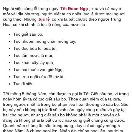
Ngoài việc cúng lễ trong ngày
Tết Đoan Ngọ
, xưa và cả nay ở
một vài địa phương, người Việt ta có nhiều tục lệ được mọi người
cùng theo. Những
tục lệ
có khi ta bắt chước theo người Trung
Hoa, có khi chính là tục lệ riêng của nước ta:
Tục giết sâu bọ,
Tục nhuộm móng chân móng tay,
Tục đeo bùa tui bùa túi,
Tục tắm nước lá mùi,
Tục khảo cây lấy quả,
Tục hái thuốc vào giờ Ngọ,
Tục treo ngãi cứu để trừ tà,
Tục đi siêu.
Tết mồng 5 tháng Năm, còn được ta gọi là Tết Giết sâu bọ, vì trong
ngày hôm ấy ta có tục giết sâu bọ. Thoe quan niệm của ta xưa,
trong người, nhất là trong bộ phận tiêu hóa, thường có sâu bọ. Sâu
bọ này nếu không bị trừ đi sẽ sinh sản ngày càng nhiều và gây tại
hại cho người, nhưng giết sâu bọ không phải là một chuyện dễ
dàng và không phải là bất cứ lúc nào cũng giết chúng cũng được.
Quanh năm chúng ẩn sâu trong bụng, duy chỉ có ngày mồng 5
tháng Năml là chúng ngoi lên. Nhân dịp chúng ngoi lên, người ta