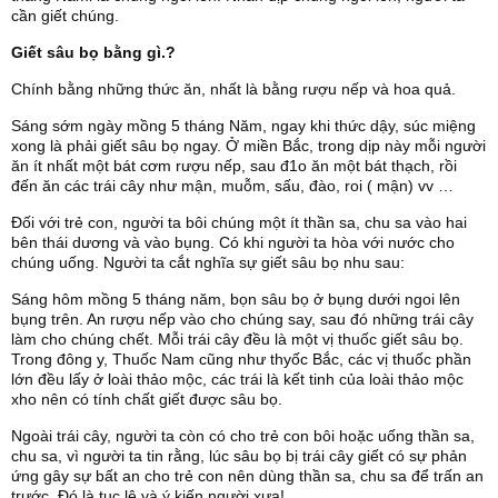
cần giết chúng.
Giết sâu bọ bằng gì.?
Chính bằng những thức ăn, nhất là bằng rượu nếp và hoa quả.
Sáng sớm ngày mồng 5 tháng Năm, ngay khi thức dậy, súc miệng
xong là phải giết sâu bọ ngay. Ở miền Bắc, trong dịp này mỗi người
ăn ít nhất một bát cơm rượu nếp, sau đ1o ăn một bát thạch, rồi
đến ăn các trái cây như mận, muỗm, sấu, đào, roi ( mận) vv …
Đối với trẻ con, người ta bôi chúng một ít thần sa, chu sa vào hai
bên thái dương và vào bụng. Có khi người ta hòa với nước cho
chúng uống. Người ta cắt nghĩa sự giết sâu bọ nhu sau:
Sáng hôm mồng 5 tháng năm, bọn sâu bọ ở bụng dưới ngoi lên
bụng trên. An rượu nếp vào cho chúng say, sau đó những trái cây
làm cho chúng chết. Mỗi trái cây đều là một vị thuốc giết sâu bọ.
Trong đông y, Thuốc Nam cũng như thyốc Bắc, các vị thuốc phần
lớn đều lấy ở loài thảo mộc, các trái là kết tinh của loài thảo mộc
xho nên có tính chất giết được sâu bọ.
Ngoài trái cây, người ta còn có cho trẻ con bôi hoặc uống thần sa,
chu sa, vì người ta tin rằng, lúc sâu bọ bị trái cây giết có sự phản
ứng gây sự bất an cho trẻ con nên dùng thần sa, chu sa để trấn an
trước. Đó là tục lệ và ý kiến người xưa!