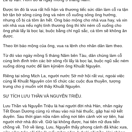
Được tin đó là vua rất hối hận và thương tiếc sức dân làm cỗ ra tận
bờ tận bờ sông cúng ông và ném cỗ xuống sông ông hưởng,
nhưng cỗ bị cá tôm ăn hết. Ong báo mộng cho nhà vua hay, và xin
với nhà vua nếu nghị tình thương ông thì khi ném cỗ xuống cho
ông phải lấy lá bọc lại, buộc bằng chỉ ngũ sắc, cá tôm sẽ không ăn
được.
Theo lời báo mộng của ông, vua ra lệnh cho nhân dân làm theo.
Từ đó vào ngày mồng 5 tháng Năm bên Tàu, dân chúng làm cỗ
cúng linh đình trên các bờ sông rồi lấy lá bọc lại, buộc ngũ sắc ném
xuống dòng nước để làm kỷniệm ông Khuất Nguyên.
Riêng tại sông Mịch La, người nước Sở mở hội rất vui, ngoài việc
cúng lễ Khuất Nguyên còn tổ chức các cuộc đua thuyền, tượng
trưng cho ý muốn vớt thây Khuất Nguyên.
SỰ TÍCH LƯU THẦN VÀ NGUYÊN TRIỆU.
Lưu Thần và Nguyễn Triệu là hai người đời nhà Hán, nhân ngày
Tết Đoan Dương cùng rủ nhau vào núi hái thuốc, gặp hai nữ kết
duyên. Sau thời gian nữa năm sống nơi tiên cảnh với vợ tiên, hai
người nhớ nhà đòi về. Giữ lại không được, hai tiên nữ đưa tiễn
chồng về. Trở về làng, Lưu, Nguyễn thấy phong cảnh đã khác xưa,