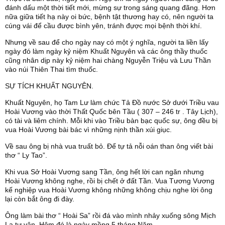
đánh dấu một thời tiết mới, mừng sự trong sáng quang đãng. Hơn
nữa giữa tiết hạ này oi bức, bệnh tật thương hay có, nên người ta
cúng vái để cầu được bình yên, tránh đựợc mọi bệnh thời khí.
Nhưng về sau để cho ngày nay có một ý nghĩa, người ta liền lấy
ngày đó làm ngày kỷ niệm Khuất Nguyên và các ông thầy thuốc
cũng nhân dịp này kỷ niệm hai chàng Nguyễn Triệu và Lưu Thần
vào núi Thiên Thai tìm thuốc.
SỰ TÍCH KHUẤT NGUYÊN.
Khuất Nguyên, họ Tam Lư làm chức Tả Đồ nước Sở dưới Triều vau
Hoài Vương vào thời Thất Quốc bên Tầu ( 307 – 246 tr . Tây Lịch),
có tài và liêm chính. Mỗi khi vào Triều bàn bạc quốc sự, ông đều bị
vua Hoài Vương bài bác vì những nịnh thần xúi giục.
Về sau ông bị nhà vua truất bỏ. Để tự tả nỗi oán than ông viết bài
thơ “ Ly Tao”.
Khi vua Sở Hoài Vương sang Tần, ông hết lời can ngăn nhưng
Hoài Vương không nghe, rồi bị chết ở đất Tần. Vua Tương Vương
kế nghiệp vua Hoài Vương không những không chịu nghe lời ông
lại còn bắt ông đi đày.
Ông làm bài thơ “ Hoài Sa” rồi đá vào mình nhảy xuống sông Mịch
La tự vận. Hôm đó là ngày mồng 5 tháng Năm.