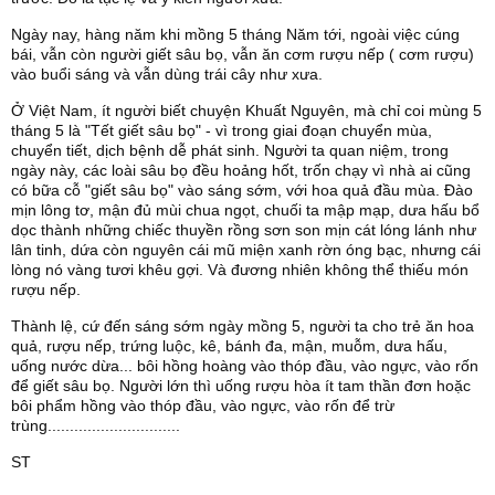
Ngày nay, hàng năm khi mồng 5 tháng Năm tới, ngoài việc cúng
bái, vẫn còn người giết sâu bọ, vẫn ăn cơm rượu nếp ( cơm rượu)
vào buổi sáng và vẫn dùng trái cây như xưa.
Ở Việt Nam, ít người biết chuyện Khuất Nguyên, mà chỉ coi mùng 5
tháng 5 là "Tết giết sâu bọ" - vì trong giai đoạn chuyển mùa,
chuyển tiết, dịch bệnh dễ phát sinh. Người ta quan niệm, trong
ngày này, các loài sâu bọ đều hoảng hốt, trốn chạy vì nhà ai cũng
có bữa cỗ "giết sâu bọ" vào sáng sớm, với hoa quả đầu mùa. Đào
mịn lông tơ, mận đủ mùi chua ngọt, chuối ta mập mạp, dưa hấu bổ
dọc thành những chiếc thuyền rồng sơn son mịn cát lóng lánh như
lân tinh, dứa còn nguyên cái mũ miện xanh rờn óng bạc, nhưng cái
lòng nó vàng tươi khêu gợi. Và đương nhiên không thể thiếu món
rượu nếp.
Thành lệ, cứ đến sáng sớm ngày mồng 5, người ta cho trẻ ăn hoa
quả, rượu nếp, trứng luộc, kê, bánh đa, mận, muỗm, dưa hấu,
uống nước dừa... bôi hồng hoàng vào thóp đầu, vào ngực, vào rốn
để giết sâu bọ. Người lớn thì uống rượu hòa ít tam thần đơn hoặc
bôi phẩm hồng vào thóp đầu, vào ngực, vào rốn để trừ
trùng..............................
ST