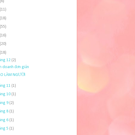
(6)
(11)
(18)
(55)
(16)
(20)
(18)
áng 12
(2)
h doanh đơn giản
O LÀM NGƯỜI
áng 11
(1)
áng 10
(1)
áng 9
(2)
áng 8
(1)
áng 6
(1)
áng 5
(1)