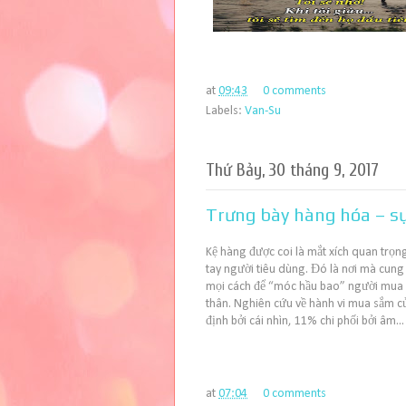
at
09:43
0 comments
Labels:
Van-Su
Thứ Bảy, 30 tháng 9, 2017
Trưng bày hàng hóa – sự
Kệ hàng được coi là mắt xích quan trọ
tay người tiêu dùng. Đó là nơi mà cung
mọi cách để “móc hầu bao” người mua 
thân. Nghiên cứu về hành vi mua sắm c
định bởi cái nhìn, 11% chi phối bởi âm...
at
07:04
0 comments