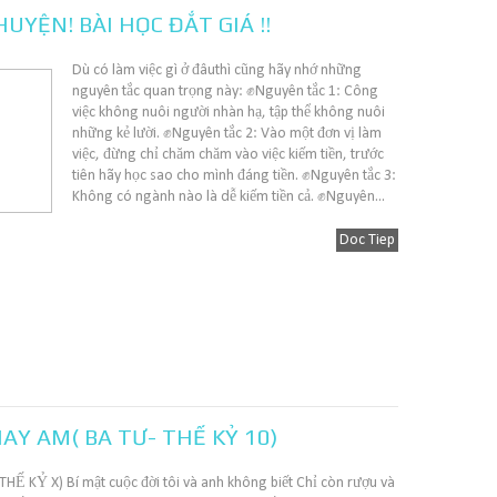
UYỆN! BÀI HỌC ĐẮT GIÁ !!
Dù có làm việc gì ở đâuthì cũng hãy nhớ những
nguyên tắc quan trọng này: ✊Nguyên tắc 1: Công
việc không nuôi người nhàn hạ, tập thể không nuôi
những kẻ lười. ✊Nguyên tắc 2: Vào một đơn vị làm
việc, đừng chỉ chăm chăm vào việc kiếm tiền, trước
tiên hãy học sao cho mình đáng tiền. ✊Nguyên tắc 3:
Không có ngành nào là dễ kiếm tiền cả. ✊Nguyên...
Doc Tiep
Y AM( BA TƯ- THẾ KỶ 10)
KỶ X) Bí mật cuộc đời tôi và anh không biết Chỉ còn rượu và