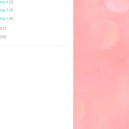
áng 4
(2)
áng 3
(3)
áng 2
(4)
(51)
(26)