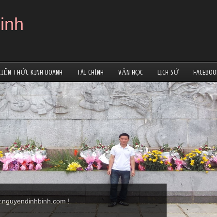
inh
KIẾN THỨC KINH DOANH
TÀI CHÍNH
VĂN HỌC
LỊCH SỬ
FACEBOO
nguyendinhbinh.com !