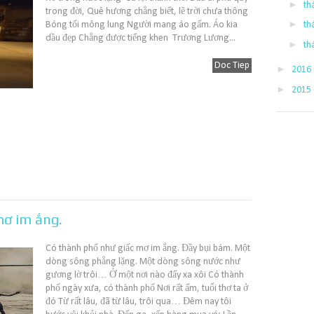
►
th
trong đời, Quê hương chẳng biết, lẽ trời chưa thông
►
Bóng tối mông lung Người mang áo gấm. Áo kia
th
dầu đẹp Chẳng được tiếng khen Trương Lương...
►
th
Doc Tiep
►
2016
►
2015
mơ im ắng.
Có thành phố như giấc mơ im ắng. Đầy bụi bám. Một
dòng sông phẳng lặng. Một dòng sông nước như
gương lờ trôi… Ở một nơi nào đấy xa xôi Có thành
phố ngày xưa, có thành phố Nơi rất ấm, tuổi thơ ta ở
đó Từ rất lâu, đã từ lâu, trôi qua… Đêm nay tôi