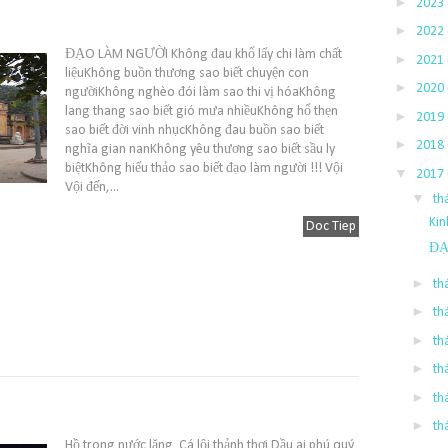
►
2023
►
2022
ĐẠO LÀM NGƯỜI Không đau khổ lấy chi làm chất
►
2021
liệuKhông buồn thương sao biết chuyện con
►
2020
ngườiKhông nghèo đói làm sao thi vị hóaKhông
lang thang sao biết gió mưa nhiềuKhông hổ thẹn
►
2019
sao biết đời vinh nhụcKhông đau buồn sao biết
►
2018
nghĩa gian nanKhông yêu thương sao biết sầu ly
biệtKhông hiếu thảo sao biết đạo làm người !!! Vội
▼
2017
Vội đến,...
▼
th
Kin
Doc Tiep
ĐẠ
►
th
►
th
►
th
►
th
►
th
►
th
Hồ trong nước lặng Cá lội thảnh thơi Dầu ai phú quý