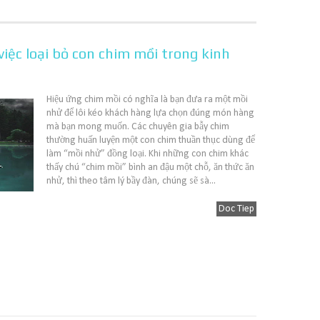
iệc loại bỏ con chim mồi trong kinh
Hiệu ứng chim mồi có nghĩa là bạn đưa ra một mồi
nhử để lôi kéo khách hàng lựa chọn đúng món hàng
mà bạn mong muốn. Các chuyên gia bẫy chim
thường huấn luyện một con chim thuần thục dùng để
làm “mồi nhử” đồng loại. Khi những con chim khác
thấy chú “chim mồi” bình an đậu một chỗ, ăn thức ăn
nhử, thì theo tâm lý bầy đàn, chúng sẽ sà...
Doc Tiep