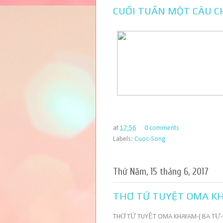
CUỐI TUẦN MỘT CÂU CH
at
17:56
0 comments
Labels:
Cuoc-Song
Thứ Năm, 15 tháng 6, 2017
THƠ TỨ TUYỆT OMA KHA
THƠ TỨ TUYỆT OMA KHAYAM-( BA TƯ-THẾ 