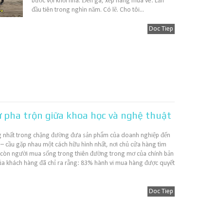
bước vội khỏi nhà. Đến ga, xếp hàng mua vé: Lần
đầu tiên trong nghìn năm. Có lẽ. Cho tôi...
Doc Tiep
 pha trộn giữa khoa học và nghệ thuật
ng nhất trong chặng đường đưa sản phẩm của doanh nghiệp đến
 – cầu gặp nhau một cách hữu hình nhất, nơi chủ cửa hàng tìm
còn người mua sống trong thiên đường trong mơ của chính bản
ủa khách hàng đã chỉ ra rằng: 83% hành vi mua hàng được quyết
Doc Tiep