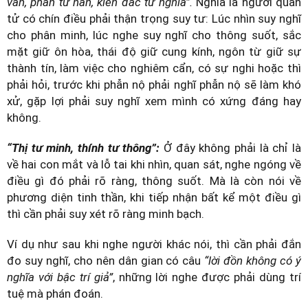
vấn, phẫn tư nan, kiến đắc tư nghĩa”.
Nghĩa là người quân
tử có chín điều phải thận trọng suy tư: Lúc nhìn suy nghĩ
cho phân minh, lúc nghe suy nghĩ cho thông suốt, sắc
mặt giữ ôn hòa, thái độ giữ cung kính, ngôn từ giữ sự
thành tín, làm việc cho nghiêm cẩn, có sự nghi hoặc thì
phải hỏi, trước khi phẫn nộ phải nghĩ phẫn nộ sẽ làm khó
xử, gặp lợi phải suy nghĩ xem mình có xứng đáng hay
không.
“Thị tư minh, thính tư thông”:
Ở đây không phải là chỉ là
về hai con mắt và lỗ tai khi nhìn, quan sát, nghe ngóng về
điều gì đó phải rõ ràng, thông suốt. Mà là còn nói về
phương diện tinh thần, khi tiếp nhận bất kể một điều gì
thì cần phải suy xét rõ ràng minh bạch.
Ví dụ như sau khi nghe người khác nói, thì cần phải đắn
đo suy nghĩ, cho nên dân gian có câu
“lời đồn không có ý
nghĩa với bậc trí giả”
, những lời nghe được phải dùng trí
tuệ mà phán đoán.