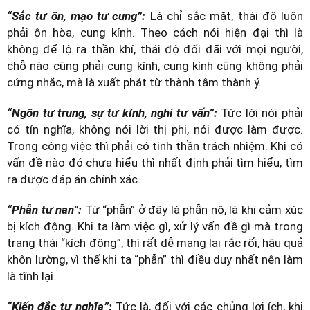
“Sắc tư ôn, mạo tư cung”:
Là chỉ sắc mặt, thái độ luôn
phải ôn hòa, cung kính. Theo cách nói hiện đại thì là
không để lộ ra thần khí, thái độ đối đãi với mọi người,
chỗ nào cũng phải cung kính, cung kính cũng không phải
cứng nhắc, mà là xuất phát từ thành tâm thành ý.
“Ngôn tư trung, sự tư kính, nghi tư vấn”:
Tức lời nói phải
có tín nghĩa, không nói lời thị phi, nói được làm được.
Trong công việc thì phải có tinh thần trách nhiệm. Khi có
vấn đề nào đó chưa hiểu thì nhất định phải tìm hiểu, tìm
ra được đáp án chính xác.
“Phẫn tư nan”:
Từ “phẫn” ở đây là phẫn nộ, là khi cảm xúc
bị kích động. Khi ta làm việc gì, xử lý vấn đề gì mà trong
trạng thái “kích động”, thì rất dễ mang lại rắc rối, hậu quả
khôn lường, vì thế khi ta “phẫn” thì điều duy nhất nên làm
là tĩnh lại.
“Kiến đắc tư nghĩa”:
Tức là, đối với các chủng lợi ích, khi