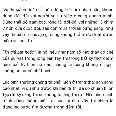
“Nhân giả vô lo”
, chỉ luôn dùng trái tim nhân hậu, khoan
dung đối đãi với người và sự việc ở xung quanh mình.
Dùng thái độ đạm bạc, rộng rãi đối đãi với những “3 chìm
7 nổi” của cuộc đời, sau cơn mưa trời lại bừng sáng. Như
vậy thì bất cứ chuyện gì cũng không thể tước đoạt được
niềm vui của ta.
“Trí giả bất hoặc”
, là nói nếu như nắm rõ hết thảy cơ chế
của sự vật trong lòng bàn tay, thì trong bất kỳ thời điểm
nào, bất kỳ biến cố nào, chúng ta cũng không e ngại,
không sợ sự cố phát sinh.
Lúc bình thường chúng ta phải luôn ở trạng thái sẵn sàng
cao nhất, ví dụ như trước khi bạn đi thi đã có chuẩn bị ôn
tập rất kỹ càng thì sẽ không lo lắng thi rớt. Nếu như chính
mình cũng không biết tại sao lại như vậy, thì chính là
đang lạc bước tìm đường trong đêm tối.