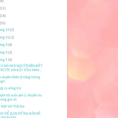
(6)
(11)
(18)
(55)
áng 10
(2)
áng 9
(12)
áng 8
(6)
áng 6
(3)
áng 5
(6)
ỀU MÀ MỌI NGƯỜI NÊN BIẾT
TRƯỚC KHI BẮT ĐẦU KINH ...
 duyên thiên lý năng tương
ngộ
g cụ uống trà
yền tôi xuôi yên ả, thuyền họ
sóng gió xô
 Mặt Với Thất Bại
 DO ĐỂ BẠN ĐỪNG BÁN RẺ
SẢN PHẨM