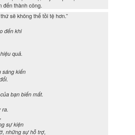
ẫn đến thành công.
 thứ sẽ không thể tồi tệ hơn.”
o đến khi
 hiệu quả.
n sáng kiến
đổi.
của bạn biến mất.
 ra.
,
ng sự kiện
ờ, những sự hỗ trợ,