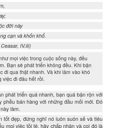
ầm,
ay;
ộc đời này
ng cạn và khốn khổ.
Ceasar, IV.iii)
như mọi việc trong cuộc sống này, đều
iểm. Bạn sẽ phát triển không đều. Khi bận
c đi qua thật nhanh. Và khi lâm vào khó
việc đi đâu hết rồi.
n phát triển quá nhanh, bạn quá bận rộn với
y phễu bán hàng với những đầu mối mới. Đó
 này làm.
n tốt đẹp, đừng nghĩ nó luôn suôn sẻ và tiêu
ếu mọi việc tồi tệ, hãy chấp nhận và coi đó là