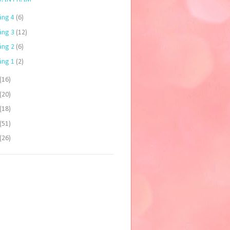
áng 4
(6)
áng 3
(12)
áng 2
(6)
áng 1
(2)
(16)
(20)
(18)
(51)
(26)