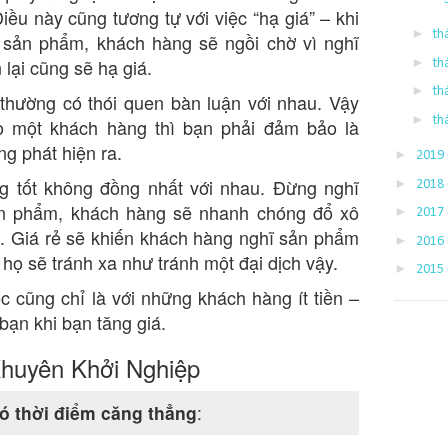
ều này cũng tương tự với việc “hạ giá” – khi
►
th
 sản phẩm, khách hàng sẽ ngồi chờ vì nghĩ
►
lại cũng sẽ hạ giá.
th
►
th
thường có thói quen bàn luận với nhau. Vậy
►
th
o một khách hàng thì bạn phải đảm bảo là
g phát hiện ra.
►
2019
ng tốt không đồng nhất với nhau. Đừng nghĩ
►
2018
ản phẩm, khách hàng sẽ nhanh chóng đổ xô
►
2017
. Giá rẻ sẽ khiến khách hàng nghĩ sản phẩm
►
2016
 họ sẽ tránh xa như tránh một đại dịch vậy.
►
2015
c cũng chỉ là với những khách hàng ít tiền –
bạn khi bạn tăng giá.
huyên Khởi Nghiệp
ó thời điểm căng thẳng
: