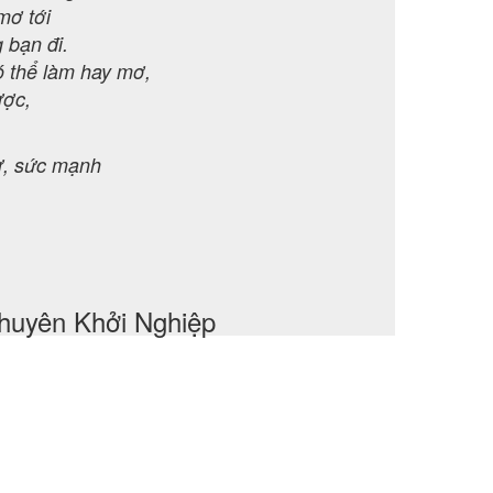
mơ tới
 bạn đi.
có thể làm hay mơ,
ược,
tư, sức mạnh
huyên Khởi Nghiệp