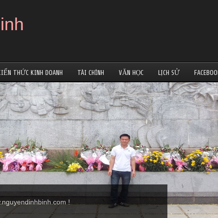
inh
KIẾN THỨC KINH DOANH
TÀI CHÍNH
VĂN HỌC
LỊCH SỬ
FACEBOO