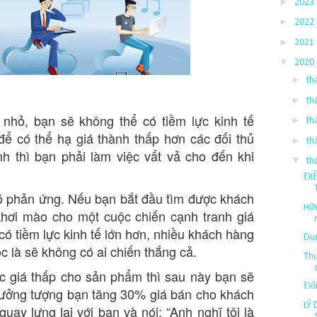
►
2023
►
2022
►
2021
▼
2020
►
th
►
th
nhỏ, bạn sẽ không thể có tiềm lực kinh tế
►
th
ể có thể hạ giá thành thấp hơn các đối thủ
►
th
h thì bạn phải làm việc vất vả cho đến khi
▼
th
ĐI
ó phản ứng. Nếu bạn bắt đầu tìm được khách
Hữu
khơi mào cho một cuộc chiến cạnh tranh giá
 có tiềm lực kinh tế lớn hơn, nhiều khách hàng
Dụn
c là sẽ không có ai chiến thắng cả.
Thu
c giá thấp cho sản phẩm thì sau này bạn sẽ
Đối
 tưởng tượng bạn tăng 30% giá bán cho khách
LÝ
quay lưng lại với bạn và nói: “Anh nghĩ tôi là