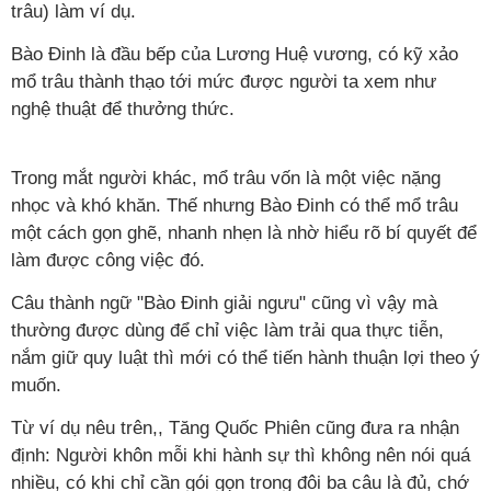
trâu) làm ví dụ.
Bào Đinh là đầu bếp của Lương Huệ vương, có kỹ xảo
mổ trâu thành thạo tới mức được người ta xem như
nghệ thuật để thưởng thức.
Trong mắt người khác, mổ trâu vốn là một việc nặng
nhọc và khó khăn. Thế nhưng Bào Đinh có thể mổ trâu
một cách gọn ghẽ, nhanh nhẹn là nhờ hiểu rõ bí quyết để
làm được công việc đó.
Câu thành ngữ "Bào Đinh giải ngưu" cũng vì vậy mà
thường được dùng để chỉ việc làm trải qua thực tiễn,
nắm giữ quy luật thì mới có thể tiến hành thuận lợi theo ý
muốn.
Từ ví dụ nêu trên,, Tăng Quốc Phiên cũng đưa ra nhận
định: Người khôn mỗi khi hành sự thì không nên nói quá
nhiều, có khi chỉ cần gói gọn trong đôi ba câu là đủ, chớ