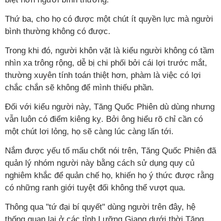
Thứ ba, cho họ có được một chút ít quyền lực mà người
bình thường không có được.
Trong khi đó, người khôn vặt là kiểu người không có tầm
nhìn xa trông rộng, dễ bị chi phối bởi cái lợi trước mắt,
thường xuyên tính toán thiệt hơn, phàm là việc có lợi
chắc chắn sẽ không để mình thiếu phần.
Đối với kiểu người này, Tăng Quốc Phiên dù dùng nhưng
vẫn luôn có điểm kiêng kỵ. Bởi ông hiểu rõ chỉ cần có
một chút lơi lỏng, họ sẽ càng lúc càng lấn tới.
Nắm được yếu tố mấu chốt nói trên, Tăng Quốc Phiên đã
quản lý nhóm người này bằng cách sử dụng quy củ
nghiêm khắc để quản chế họ, khiến họ ý thức được rằng
có những ranh giới tuyệt đối không thể vượt qua.
Thông qua "tứ đại bí quyết" dùng người trên đây, hệ
thống quan lại ở các tỉnh Lưỡng Giang dưới thời Tăng