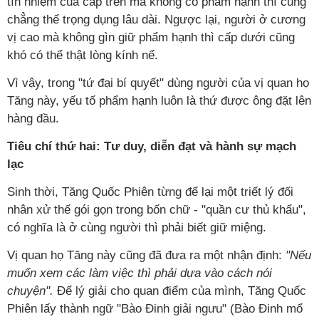
tín nhiệm của cấp trên mà không có phẩm hạnh thì cũng
chẳng thể trọng dụng lâu dài. Ngược lại, người ở cương
vị cao mà không gìn giữ phẩm hạnh thì cấp dưới cũng
khó có thể thật lòng kính nể.
Vì vậy, trong "tứ đại bí quyết" dùng người của vị quan họ
Tăng này, yếu tố phẩm hạnh luôn là thứ được ông đặt lên
hàng đầu.
Tiêu chí thứ hai: Tư duy, diễn đạt và hành sự mạch
lạc
Sinh thời, Tăng Quốc Phiên từng để lại một triết lý đối
nhân xử thế gói gọn trong bốn chữ - "quần cư thủ khẩu",
có nghĩa là ở cùng người thì phải biết giữ miệng.
Vị quan họ Tăng này cũng đã đưa ra một nhận định:
"Nếu
muốn xem các làm việc thì phải dựa vào cách nói
chuyện".
Để lý giải cho quan điểm của mình, Tăng Quốc
Phiên lấy thành ngữ "Bào Đinh giải ngưu" (Bào Đinh mổ