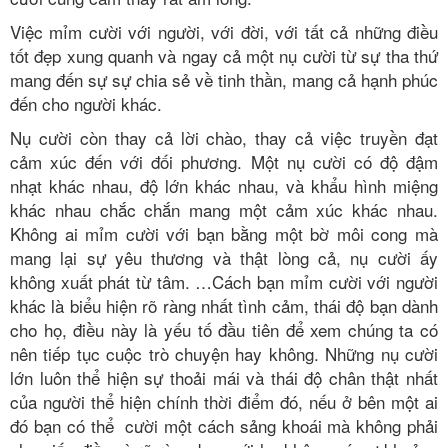
Việc mỉm cười với người, với đời, với tất cả những điều
tốt đẹp xung quanh và ngay cả một nụ cười từ sự tha thứ
mang đến sự sự chia sẻ về tinh thần, mang cả hạnh phúc
đến cho người khác.
Nụ cười còn thay cả lời chào, thay cả việc truyền đạt
cảm xúc đến với đối phương. Một nụ cười có độ đậm
nhạt khác nhau, độ lớn khác nhau, và khẩu hình miệng
khác nhau chắc chắn mang một cảm xúc khác nhau.
Không ai mỉm cười với bạn bằng một bờ môi cong mà
mang lại sự yêu thương và thật lòng cả, nụ cười ấy
không xuất phát từ tâm. …Cách bạn mỉm cười với người
khác là biểu hiện rõ ràng nhất tình cảm, thái độ bạn dành
cho họ, điều này là yếu tố đầu tiên để xem chúng ta có
nên tiếp tục cuộc trò chuyện hay không. Những nụ cười
lớn luôn thể hiện sự thoải mái và thái độ chân thật nhất
của người thể hiện chính thời điểm đó, nếu ở bên một ai
đó bạn có thể cười một cách sảng khoái mà không phải