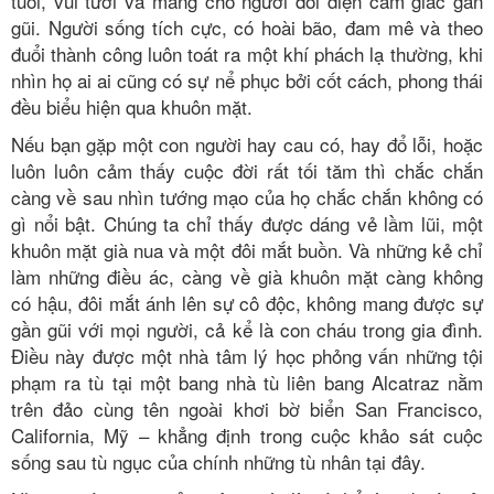
tuổi, vui tươi và mang cho người đối diện cảm giác gần
gũi. Người sống tích cực, có hoài bão, đam mê và theo
đuổi thành công luôn toát ra một khí phách lạ thường, khi
nhìn họ ai ai cũng có sự nể phục bởi cốt cách, phong thái
đều biểu hiện qua khuôn mặt.
Nếu bạn gặp một con người hay cau có, hay đổ lỗi, hoặc
luôn luôn cảm thấy cuộc đời rất tối tăm thì chắc chắn
càng về sau nhìn tướng mạo của họ chắc chắn không có
gì nổi bật. Chúng ta chỉ thấy được dáng vẻ lầm lũi, một
khuôn mặt già nua và một đôi mắt buồn. Và những kẻ chỉ
làm những điều ác, càng về già khuôn mặt càng không
có hậu, đôi mắt ánh lên sự cô độc, không mang được sự
gần gũi với mọi người, cả kể là con cháu trong gia đình.
Điều này được một nhà tâm lý học phỏng vấn những tội
phạm ra tù tại một bang nhà tù liên bang Alcatraz nằm
trên đảo cùng tên ngoài khơi bờ biển San Francisco,
California, Mỹ – khẳng định trong cuộc khảo sát cuộc
sống sau tù ngục của chính những tù nhân tại đây.