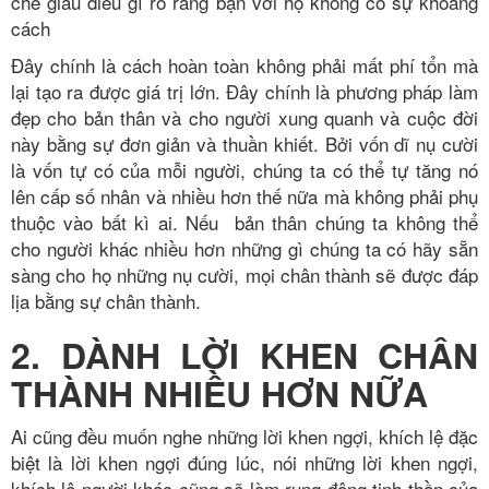
che giấu điều gì rõ ràng bạn với họ không có sự khoảng
cách
Đây chính là cách hoàn toàn không phải mất phí tổn mà
lại tạo ra được giá trị lớn. Đây chính là phương pháp làm
đẹp cho bản thân và cho người xung quanh và cuộc đời
này bằng sự đơn giản và thuần khiết. Bởi vốn dĩ nụ cười
là vốn tự có của mỗi người, chúng ta có thể tự tăng nó
lên cấp số nhân và nhiều hơn thế nữa mà không phải phụ
thuộc vào bất kì ai. Nếu bản thân chúng ta không thể
cho người khác nhiều hơn những gì chúng ta có hãy sẵn
sàng cho họ những nụ cười, mọi chân thành sẽ được đáp
lịa bằng sự chân thành.
2. DÀNH LỜI KHEN CHÂN
THÀNH NHIỀU HƠN NỮA
Ai cũng đều muốn nghe những lời khen ngợi, khích lệ đặc
biệt là lời khen ngợi đúng lúc, nói những lời khen ngợi,
khích lệ người khác cũng sẽ làm rung động tinh thần của