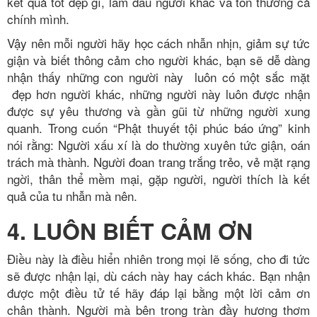
kết quả tốt đẹp gì, làm đau người khác và tổn thương cả
chính mình.
Vậy nên mỗi người hãy học cách nhẫn nhịn, giảm sự tức
giận và biết thông cảm cho người khác, bạn sẽ dễ dàng
nhận thấy những con người này luôn có một sắc mặt
đẹp hơn người khác, những người này luôn được nhận
được sự yêu thương và gần gũi từ những người xung
quanh. Trong cuốn “Phật thuyết tội phúc báo ứng” kinh
nói rằng: Người xấu xí là do thường xuyên tức giận, oán
trách mà thành. Người đoan trang trắng trẻo, vẻ mặt rạng
ngời, thân thể mềm mại, gặp người, người thích là kết
quả của tu nhẫn mà nên.
4. LUÔN BIẾT CẢM ƠN
Điều này là điều hiển nhiên trong mọi lẽ sống, cho đi tức
sẽ được nhận lại, dù cách này hay cách khác. Bạn nhận
được một điều tử tế hãy đáp lại bằng một lời cảm ơn
chân thành. Người mà bên trong tràn đầy hương thơm