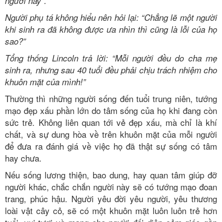
người này”.
Người phụ tá không hiểu nên hỏi lại: “Chẳng lẽ một người
khi sinh ra đã không được ưa nhìn thì cũng là lỗi của họ
sao?”
Tổng thống Lincoln trả lời: “Mỗi người đều do cha mẹ
sinh ra, nhưng sau 40 tuổi đều phải chịu trách nhiệm cho
khuôn mặt của mình!”
Thường thì những người sống đến tuổi trung niên, tướng
mạo đẹp xấu phần lớn do tâm sống của họ khi đang còn
sức trẻ. Không liên quan tới vẻ đẹp xấu, mà chỉ là khí
chất, và sự dung hòa về trên khuôn mặt của mỗi người
để đưa ra đánh giá về việc họ đã thật sự sống có tâm
hay chưa.
Nếu sống lương thiện, bao dung, hay quan tâm giúp đỡ
người khác, chắc chắn người này sẽ có tướng mạo đoan
trang, phúc hậu. Người yêu đời yêu người, yêu thương
loài vật cây cỏ, sẽ có một khuôn mặt luôn luôn trẻ hơn