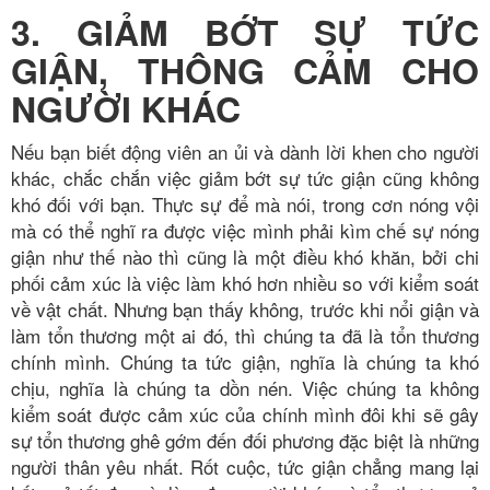
3. GIẢM BỚT SỰ TỨC
GIẬN, THÔNG CẢM CHO
NGƯỜI KHÁC
Nếu bạn biết động viên an ủi và dành lời khen cho người
khác, chắc chắn việc giảm bớt sự tức giận cũng không
khó đối với bạn. Thực sự để mà nói, trong cơn nóng vội
mà có thể nghĩ ra được việc mình phải kìm chế sự nóng
giận như thế nào thì cũng là một điều khó khăn, bởi chi
phối cảm xúc là việc làm khó hơn nhiều so với kiểm soát
về vật chất. Nhưng bạn thấy không, trước khi nổi giận và
làm tổn thương một ai đó, thì chúng ta đã là tổn thương
chính mình. Chúng ta tức giận, nghĩa là chúng ta khó
chịu, nghĩa là chúng ta dồn nén. Việc chúng ta không
kiểm soát được cảm xúc của chính mình đôi khi sẽ gây
sự tổn thương ghê gớm đến đối phương đặc biệt là những
người thân yêu nhất. Rốt cuộc, tức giận chẳng mang lại