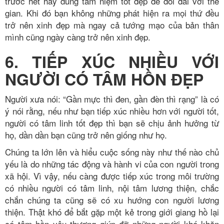
trước hết hãy dùng tâm niệm tốt đẹp để đối đãi với thế
gian. Khi đó bạn không những phát hiện ra mọi thứ đều
trở nên xinh đẹp mà ngay cả tướng mạo của bản thân
mình cũng ngày càng trở nên xinh đẹp.
6. TIẾP XÚC NHIỀU VỚI
NGƯỜI CÓ TÂM HỒN ĐẸP
Người xưa nói: “Gần mực thì đen, gần đèn thì rạng” là có
ý nói rằng, nếu như bạn tiếp xúc nhiều hơn với người tốt,
người có tâm linh tốt đẹp thì bạn sẽ chịu ảnh hưởng từ
họ, dần dần bạn cũng trở nên giống như họ.
Chúng ta lớn lên và hiểu cuộc sống này như thế nào chủ
yếu là do những tác động và hành vi của con người trong
xã hội. Vì vậy, nếu càng được tiếp xúc trong môi trường
có nhiều người có tâm linh, nội tâm lương thiện, chắc
chắn chúng ta cũng sẽ có xu hướng con người lương
thiện. Thật khó để bắt gặp một kẻ trong giới giang hồ lại
có tâm hồn yêu thương giúp đỡ những người khó khăn