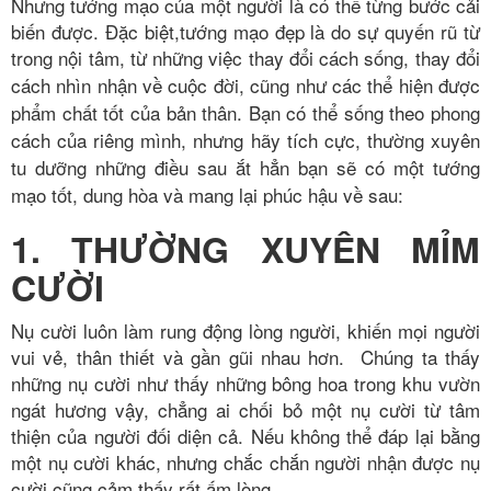
Nhưng tướng mạo của một người là có thể từng bước cải
biến được. Đặc biệt,tướng mạo đẹp là do sự quyến rũ từ
trong nội tâm, từ những việc thay đổi cách sống, thay đổi
cách nhìn nhận về cuộc đời, cũng như các
thể hiện được
phẩm chất tốt của bản thân. Bạn có thể sống theo phong
cách của riêng mình, nhưng hãy tích cực, thường xuyên
tu dưỡng những điều sau ắt hẳn bạn sẽ có một tướng
mạo tốt, dung hòa và mang lại phúc hậu về sau:
1. THƯỜNG XUYÊN MỈM
CƯỜI
Nụ cười luôn làm rung động lòng người, khiến mọi người
vui vẻ, thân thiết và gần gũi nhau hơn. Chúng ta thấy
những nụ cười như thấy những bông hoa trong khu vườn
ngát hương vậy, chẳng ai chối bỏ một nụ cười từ tâm
thiện của người đối diện cả. Nếu không thể đáp lại bằng
một nụ cười khác, nhưng chắc chắn người nhận được nụ
cười cũng cảm thấy rất ấm lòng.