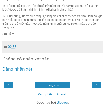
16. Lúc trẻ, cứ mơ ước lớn lên sẽ trở thành người này người kia. Về già mới
biết: “được trở thành chính mình mới là hạnh phúc nhất”.
17. Cuối cùng, lúc trẻ cứ tưởng sự sống và cái chết ở cách xa nhau lắm. Về già
mới hiểu nó chỉ cách nhau một lằn chỉ mong manh. Và lúc đó chúng ta thanh
thản ra đi để khởi đầu một cuộc hành trình cuối cùng: Bước Nhảy Vọt Vào
Bóng Tối
Sưu Tầm
at
00:56
Không có nhận xét nào:
Đăng nhận xét
‹
›
Trang chủ
Xem phiên bản web
Được tạo bởi
Blogger
.