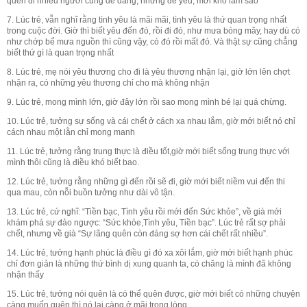
quên đi nhiều người cũng dễ dàng, nhưng để yêu, mới khó làm sao
7. Lúc trẻ, vẫn nghĩ rằng tình yêu là mãi mãi, tình yêu là thứ quan trọng nhất
trong cuộc đời. Giờ thì biết yêu đến đó, rồi đi đó, như mưa bóng mây, hay dù có
như chớp bể mưa nguồn thì cũng vậy, có đó rồi mất đó. Và thật sự cũng chẳng
biết thứ gì là quan trọng nhất
8. Lúc trẻ, mẹ nói yêu thương cho đi là yêu thương nhận lại, giờ lớn lên chợt
nhận ra, có những yêu thương chỉ cho mà không nhận
9. Lúc trẻ, mong mình lớn, giờ đây lớn rồi sao mong mình bé lại quá chừng.
10. Lúc trẻ, tưởng sự sống và cái chết ở cách xa nhau lắm, giờ mới biết nó chỉ
cách nhau một lằn chỉ mong manh
11. Lúc trẻ, tưởng rằng trung thực là điều tốt,giờ mới biết sống trung thực với
mình thôi cũng là điều khó biết bao.
12. Lúc trẻ, tưởng rằng những gì đến rồi sẽ đi, giờ mới biết niềm vui đến thi
qua mau, còn nỗi buồn tưởng như dài vô tận.
13. Lúc trẻ, cứ nghĩ: “Tiền bạc, Tình yêu rồi mới đến Sức khỏe”, về già mới
khám phá sự đảo ngược: “Sức khỏe,Tình yêu, Tiền bạc”. Lúc trẻ rất sợ phải
chết, nhưng về già “Sự lãng quên còn đáng sợ hơn cái chết rất nhiều”.
14. Lúc trẻ, tưởng hạnh phúc là điều gì đó xa xôi lắm, giờ mới biết hạnh phúc
chỉ đơn giản là những thứ bình dị xung quanh ta, có chăng là mình đã không
nhận thấy
15. Lúc trẻ, tưởng nói quên là có thể quên được, giờ mới biết có những chuyện
càng muốn quên thì nó lại càng ở mãi trong lòng