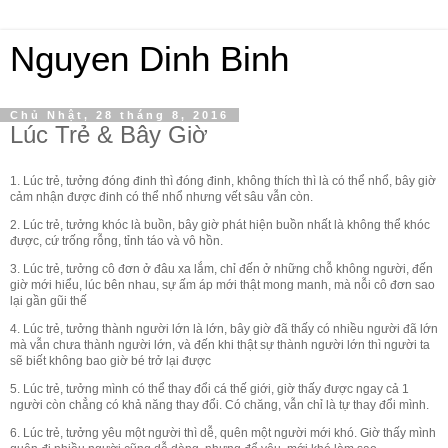
Nguyen Dinh Binh
Chủ Nhật, 28 tháng 8, 2016
Lúc Trẻ & Bây Giờ
1. Lúc trẻ, tưởng đóng đinh thì đóng đinh, không thích thì là có thể nhổ, bây giờ
cảm nhận được đinh có thể nhổ nhưng vết sâu vẫn còn.
2. L
úc trẻ, tưởng khóc là buồn, bây giờ phát hiện buồn nhất là không thể khóc
được, cứ trống rỗng, tỉnh táo và vô hồn.
3. Lúc trẻ, tưởng cô đơn ở đâu xa lắm, chỉ đến ở những chỗ không người, đến
giờ mới hiểu, lúc bên nhau, sự ấm áp mới thật mong manh, mà nỗi cô đơn sao
lại gần gũi thế
4. Lúc trẻ, tưởng thành người lớn là lớn, bây giờ đã thấy có nhiều người đã lớn
mà vẫn chưa thành người lớn, và đến khi thật sự thành người lớn thì người ta
sẽ biết không bao giờ bé trở lại được
5. Lúc trẻ, tưởng mình có thể thay đổi cá thế giới, giờ thấy được ngay cả 1
người còn chẳng có khả năng thay đổi. Có chăng, vẫn chỉ là tự thay đổi mình.
6. Lúc trẻ, tưởng yêu một người thì dễ, quên một người mới khó. Giờ thấy mình